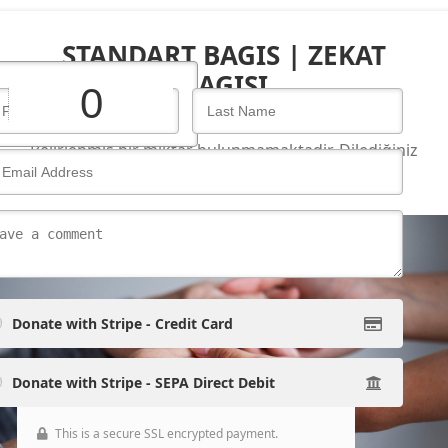
STANDART BAGIS | ZEKAT
BAGISI
Belirlenmis bir miktar bulunmamaktadir. Dilediğiniz
bağış miktarında seçim yapıp ilerliyebilirsiniz.
Devam
Donate with Stripe - Credit Card
Donate with Stripe - SEPA Direct Debit
This is a secure SSL encrypted payment.