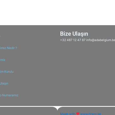
Bize Ulaşın
e
+32 487 12 47 87 info@adabelgium.b
miz Nedir ?
imiz
im Kurulu
Ulaşın
p Numaramız
Made with
www.hhpro.be