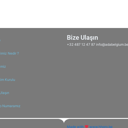
Bize Ulaşın
e
+32 487 12 47 87 info@adabelgium.b
miz Nedir ?
imiz
im Kurulu
Ulaşın
p Numaramız
Made with
www.hhpro.be